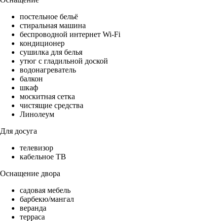
постельное бельё
стиральная машина
беспроводной интернет Wi-Fi
кондиционер
сушилка для белья
утюг с гладильной доской
водонагреватель
балкон
шкаф
москитная сетка
чистящие средства
Линолеум
Для досуга
телевизор
кабельное ТВ
Оснащение двора
садовая мебель
барбекю/мангал
веранда
терраса