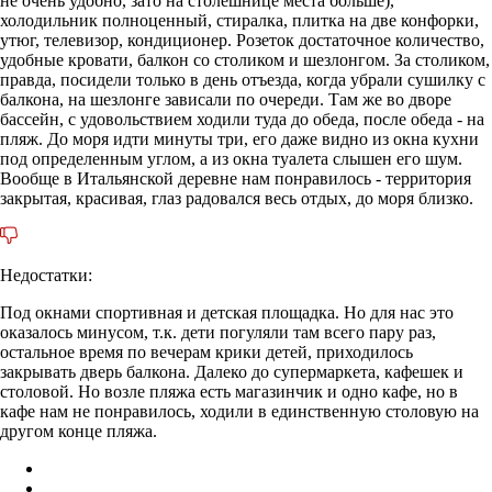
не очень удобно, зато на столешнице места больше),
холодильник полноценный, стиралка, плитка на две конфорки,
утюг, телевизор, кондиционер. Розеток достаточное количество,
удобные кровати, балкон со столиком и шезлонгом. За столиком,
правда, посидели только в день отъезда, когда убрали сушилку с
балкона, на шезлонге зависали по очереди. Там же во дворе
бассейн, с удовольствием ходили туда до обеда, после обеда - на
пляж. До моря идти минуты три, его даже видно из окна кухни
под определенным углом, а из окна туалета слышен его шум.
Вообще в Итальянской деревне нам понравилось - территория
закрытая, красивая, глаз радовался весь отдых, до моря близко.
Недостатки:
Под окнами спортивная и детская площадка. Но для нас это
оказалось минусом, т.к. дети погуляли там всего пару раз,
остальное время по вечерам крики детей, приходилось
закрывать дверь балкона. Далеко до супермаркета, кафешек и
столовой. Но возле пляжа есть магазинчик и одно кафе, но в
кафе нам не понравилось, ходили в единственную столовую на
другом конце пляжа.