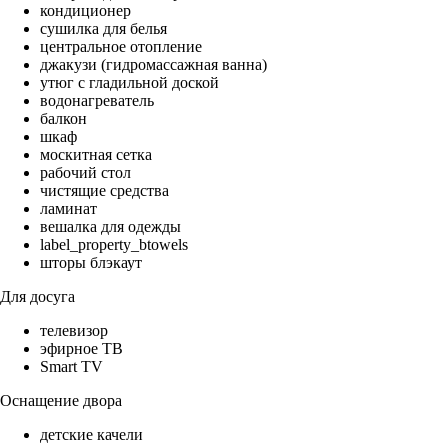
кондиционер
сушилка для белья
центральное отопление
джакузи (гидромассажная ванна)
утюг с гладильной доской
водонагреватель
балкон
шкаф
москитная сетка
рабочий стол
чистящие средства
ламинат
вешалка для одежды
label_property_btowels
шторы блэкаут
Для досуга
телевизор
эфирное ТВ
Smart TV
Оснащение двора
детские качели