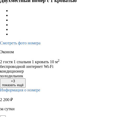
Двухместный номер с 1 кроватью
1
2
1
2
3
3
4
5
6
7
8
9
7
8
9
1
10
11
12
13
14
15
16
14
15
16
1
17
18
19
20
21
22
23
21
22
23
2
24
25
26
27
28
29
30
28
29
30
Смотреть фото номера
31
Эконом
2
2 гостя
1 спальня 1 кровать
10 м
беспроводной интернет Wi-Fi
кондиционер
холодильник
+3
показать ещё
Информация о номере
2 200
₽
за сутки