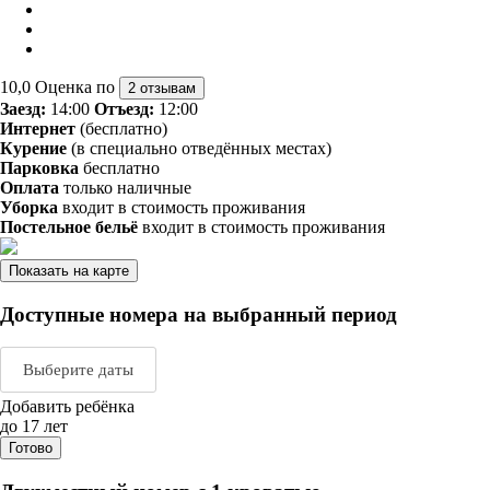
10,0
Оценка по
2 отзывам
Заезд:
14:00
Отъезд:
12:00
Интернет
(бесплатно)
Курение
(в специально отведённых местах)
Парковка
бесплатно
Оплата
только наличные
Уборка
входит в стоимость проживания
Постельное бельё
входит в стоимость проживания
Показать на карте
Доступные номера на выбранный период
Выберите даты
Добавить ребёнка
Август 2026
Сентяб
до 17 лет
Готово
пн
вт
ср
чт
пт
сб
вс
пн
вт
ср
ч